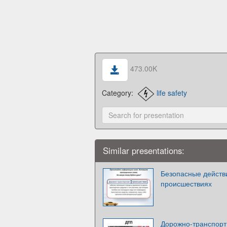
473.00K
Category:
life safety
Similar presentations:
Безопасные действ
происшествиях
Дорожно-транспорт