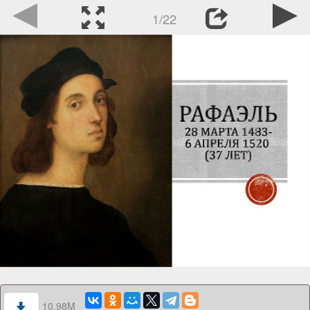
1/22
10.98M