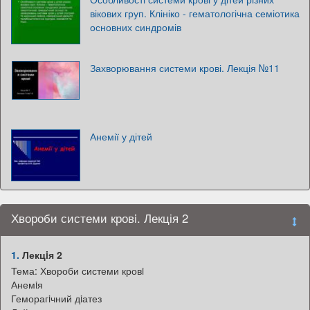
вікових груп. Клініко - гематологічна семіотика
основних синдромів
Захворювання системи крові. Лекція №11
Анемії у дітей
Хвороби системи кровi. Лекція 2
1.
Лекцiя 2
Тема: Хвороби системи кровi
Анемiя
Геморагiчний дiатез