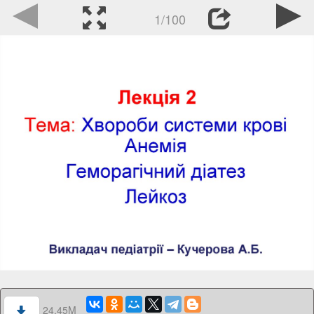
1/100
24.45M