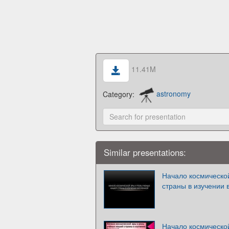
11.41M
Category:
astronomy
Similar presentations:
Начало космическо
страны в изучении 
Начало космическо