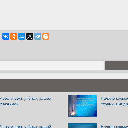
й эры и роль ученых нашей
Начало косми
вселенной
страны в изу
й эры и роль учёных нашей
Начало косми