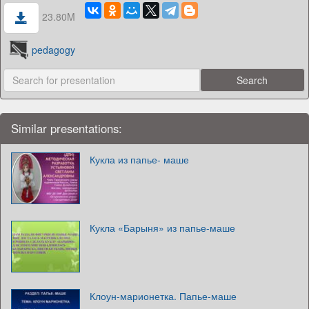
23.80M
pedagogy
Similar presentations:
Кукла из папье- маше
Кукла «Барыня» из папье-маше
Клоун-марионетка. Папье-маше