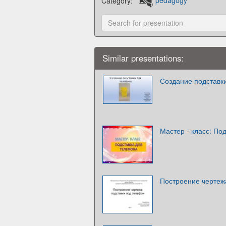
Category:
pedagogy
Similar presentations:
Создание подставк
Мастер - класс: По
Построение чертеж