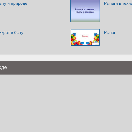
быту и природе
Рычаги в техн
крат в быту
Рычаг
оде