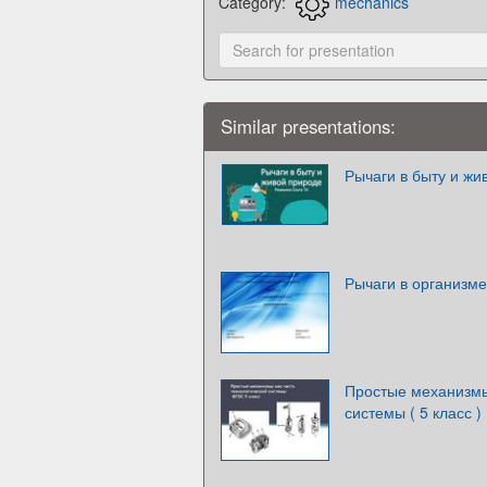
Category:
mechanics
Similar presentations:
Рычаги в быту и жи
Рычаги в организме
Простые механизмы
системы ( 5 класс )