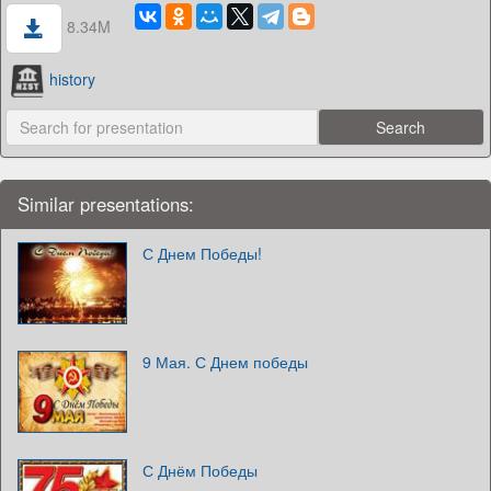
8.34M
history
Similar presentations:
С Днем Победы!
9 Мая. С Днем победы
С Днём Победы