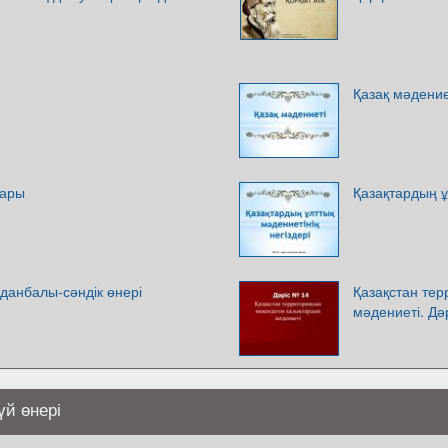
Қазақ мәдение
дары
Қазақтардың ұ
данбалы-сәндік өнері
Қазақстан те
мәдениеті. Дә
үй өнері