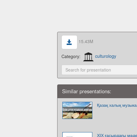
15.43M
Category:
culturology
Similar presentations:
Қазақ халық музык
ХІХ ғасырдағы мәде