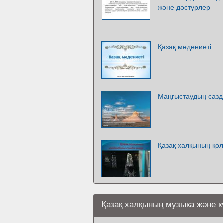
және дәстүрлер
Қазақ мәдениеті
Маңғыстаудың саз
Қазақ халқының қол
Қазақ халқының музыка және к