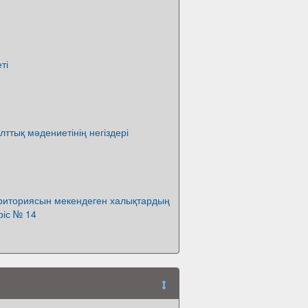
ті
лттық мәдениетінің негіздері
рриториясын мекендеген халықтардың
ріс № 14