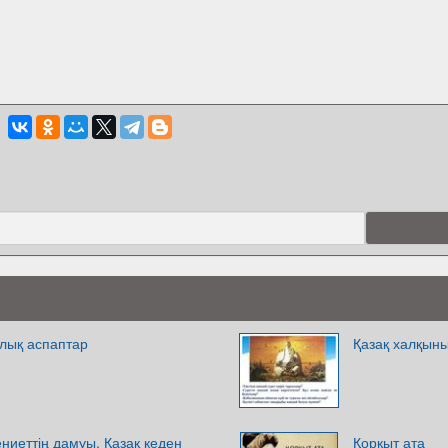
алық аспаптар
Қазақ халқын
ниеттің дамуы. Қазақ кеден
Қорқыт ата