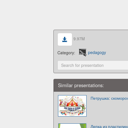
9.97M
Category:
pedagogy
Similar presentations:
Петрушка: скоморох
Лепка из пластилин