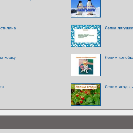
астилина
Лепка лягушки
на кошку
Лепим колобка
ая
Лепим ягоды 