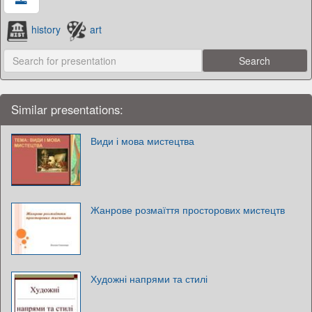
history
art
Similar presentations:
Види і мова мистецтва
Жанрове розмаїття просторових мистецтв
Художні напрями та стилі