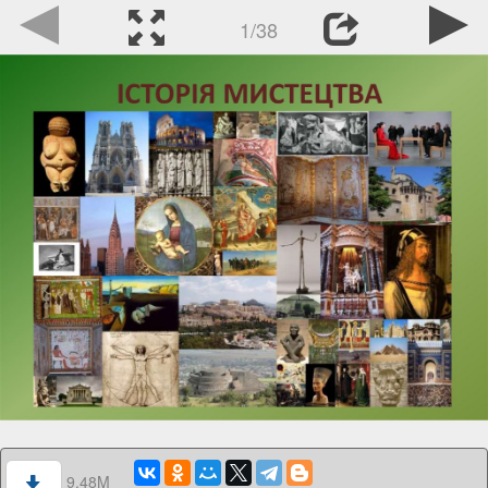
1/38
9.48M