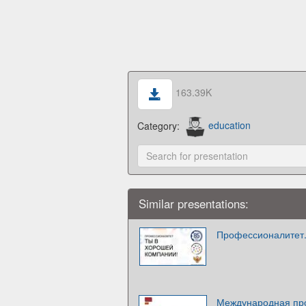
163.39K
Category:
education
Similar presentations:
Профессионалитет.
Международная пр