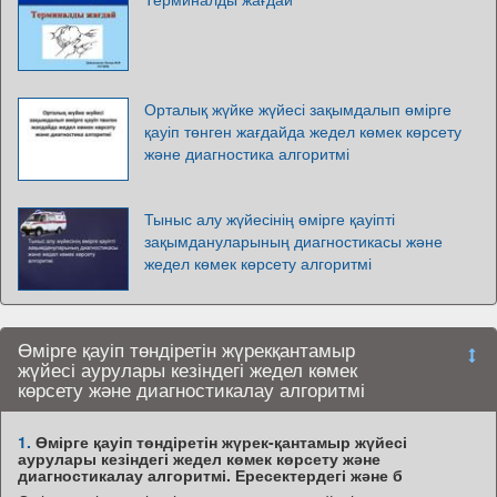
Орталық жүйке жүйесі зақымдалып өмірге
қауіп төнген жағдайда жедел көмек көрсету
және диагностика алгоритмі
Тыныс алу жүйесінің өмірге қауіпті
зақымдануларының диагностикасы және
жедел көмек көрсету алгоритмі
Өмірге қауіп төндіретін жүрекқантамыр
жүйесі аурулары кезіндегі жедел көмек
көрсету және диагностикалау алгоритмі
1.
Өмірге қауіп төндіретін жүрек-қантамыр жүйесі
аурулары кезіндегі жедел көмек көрсету және
диагностикалау алгоритмі. Ересектердегі және б