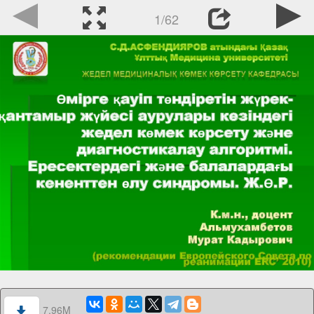
1/62
7.96M