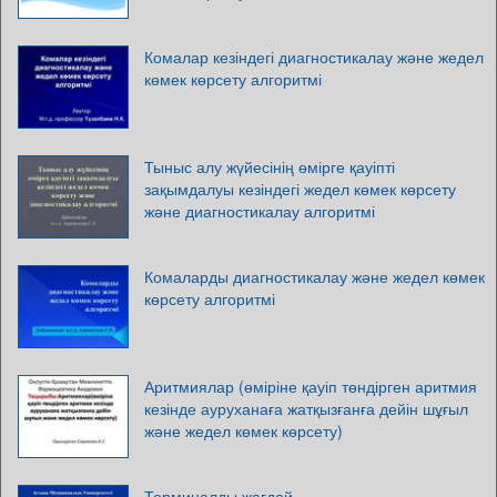
Комалар кезіндегі диагностикалау және жедел
көмек көрсету алгоритмі
Тыныс алу жүйесінің өмірге қауіпті
зақымдалуы кезіндегі жедел көмек көрсету
және диагностикалау алгоритмі
Комаларды диагностикалау және жедел көмек
көрсету алгоритмі
Аритмиялар (өміріне қауіп төндірген аритмия
кезінде ауруханаға жатқызғанға дейін шұғыл
және жедел көмек көрсету)
Терминалды жағдай