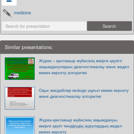
medicine
Similar presentations:
Жүрек – қантамыр жүйесінің өмірге қауіпті
зақымдануларын диагностикалау және жедел
көмек көрсету алгоритмі
Оқыс жағдайлар кезінде шұғыл көмек көрсету
және диагностикалау алгоритмі
Жүрек-қантамыр жүйесінің зақымдануы,
өмірге қауіп төндірудің аурулардың жедел
көмек көрсету