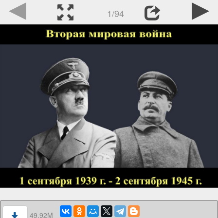
1/94
49.92M