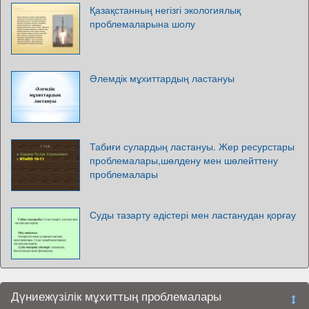
Қазақстанның негізгі экологиялық
проблемаларына шолу
Әлемдік мұхиттардың ластануы
Табиғи сулардың ластануы. Жер ресурстары
проблемалары,шөлдену мен шөлейттену
проблемалары
Суды тазарту әдістері мен ластанудан қорғау
Дүниежүзілік мұхиттың проблемалары