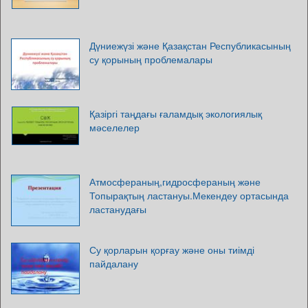
Дүниежүзі және Қазақстан Республикасының
су қорының проблемалары
Қазіргі таңдағы ғаламдық экологиялық
мәселелер
Атмосфераның,гидросфераның және
Топырақтың ластануы.Мекендеу ортасында
ластанудағы
Су қорларын қорғау және оны тиімді
пайдалану