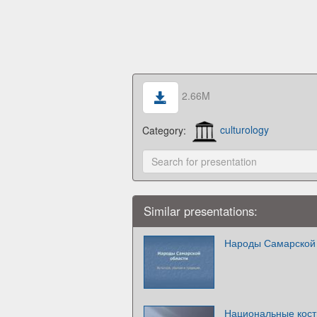
2.66M
Category:
culturology
Similar presentations:
Народы Самарской
Национальные кос