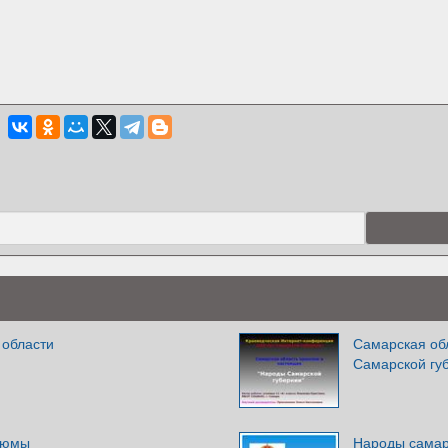
 области
Самарская об
Самарской гу
тюмы
Народы самар