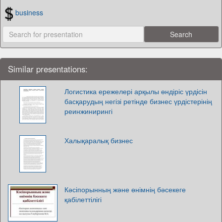
business
Similar presentations:
Логистика ережелері арқылы өндіріс үрдісін
басқарудың негізі ретінде бизнес үрдістерінің
реинжинирингі
Халықаралық бизнес
Кәсіпорынның және өнімнің бәсекеге
қабілеттілігі