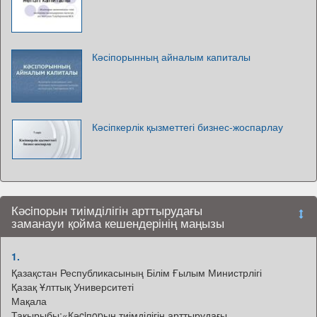
Кәсіпорынның айналым капиталы
Кәсіпкерлік қызметтегі бизнес-жоспарлау
Кәciпopын тиімділігін арттырудағы
заманауи қойма кешендерінің маңызы
1.
Қазақстан Республикасының Білім Ғылым Министрлігі
Қазақ Ұлттық Университеті
Мақала
Тақырыбы:«Кәciпopын тиімділігін арттырудағы