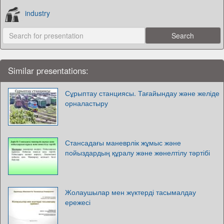
industry
Similar presentations:
Сұрыптау станциясы. Тағайындау және желіде
орналастыру
Стансадағы маневрлік жұмыс және
пойыздардың құралу және жөнелтілу тәртібі
Жолаушылар мен жүктерді тасымалдау
ережесі