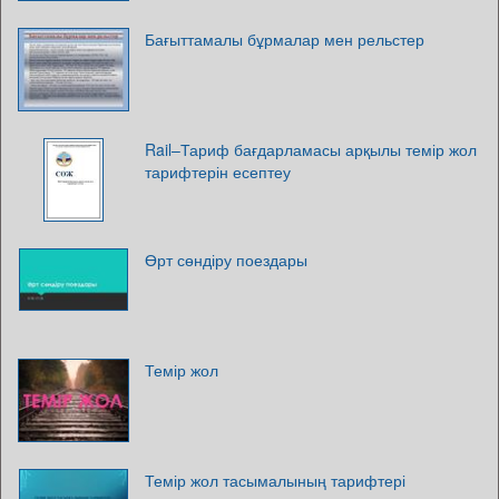
Бағыттамалы бұрмалар мен рельстер
Rail–Тариф бағдарламасы арқылы темір жол
тарифтерін есептеу
Өрт сөндіру поездары
Темір жол
Темір жол тасымалының тарифтері