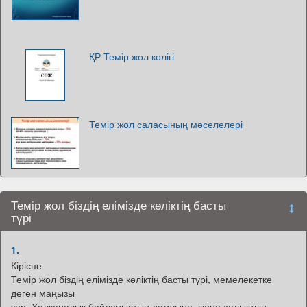
ҚР Темір жол көлігі
Темір жол саласының мәселелері
Темір жол біздің елімізде көліктің басты
түрі
1.
Кіріспе
Темір жол біздің елімізде көліктің басты түрі, мемелекетке
деген маңызы
зор. Халқаралық байланыстың дамуына, және халықтың