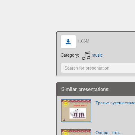
1.66M
Category:
music
Similar presentations:
Третье путешестви
Опера - это…