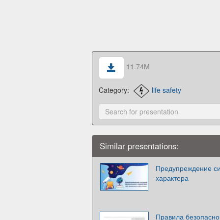
11.74M
Category:
life safety
Similar presentations:
Предупреждение си
характера
Правила безопасно