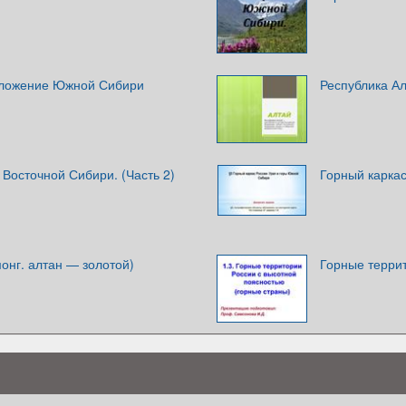
оложение Южной Сибири
Республика А
Восточной Сибири. (Часть 2)
Горный карка
монг. алтан — золотой)
Горные терри