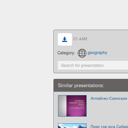
21.44M
Category:
geography
Similar presentations:
Алтайско-Саянская
Пояс гор юга Сиби