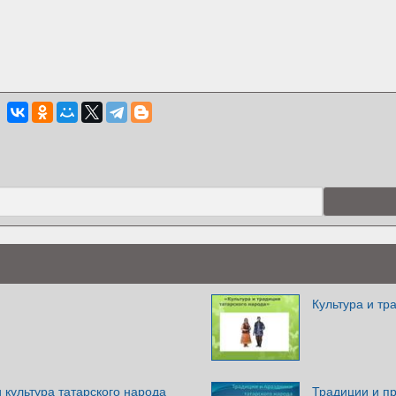
Культура и тр
 культура татарского народа
Традиции и пр