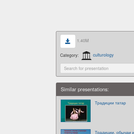
1.40M
Category:
culturology
Similar presentations:
Традиции татар
Традиции, обычаи и