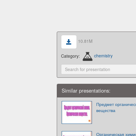
10.81M
Category:
chemistry
Similar presentations:
Предмет органичес
вещества
Органическая хими