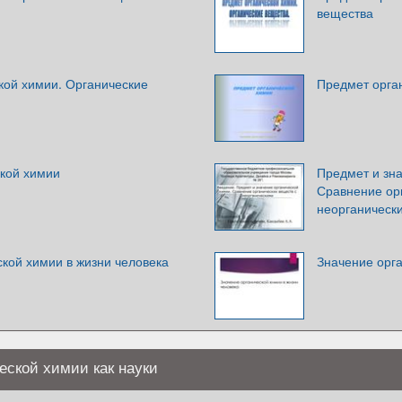
вещества
кой химии. Органические
Предмет орга
ской химии
Предмет и зна
Сравнение ор
неорганическ
кой химии в жизни человека
Значение орга
еской химии как науки