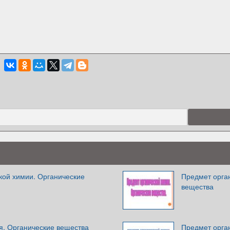
кой химии. Органические
Предмет орга
вещества
я. Органические вещества
Предмет орга