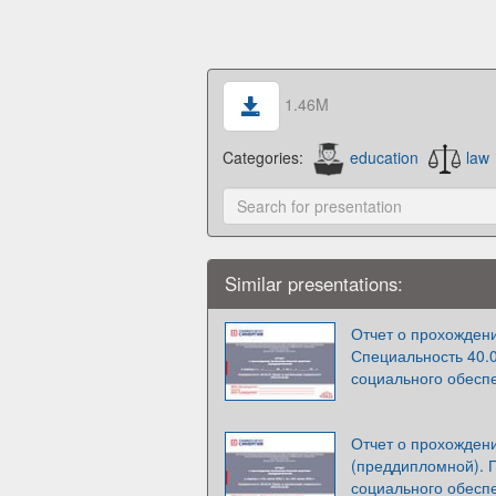
1.46M
Categories:
education
law
Similar presentations:
Отчет о прохождени
Специальность 40.0
социального обесп
Отчет о прохожден
(преддипломной). 
социального обесп