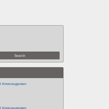
й Александрович
й Александрович