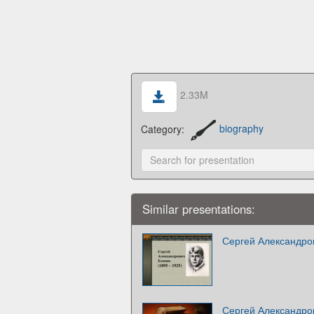
2.33M
Category:
biography
Similar presentations:
Сергей Александро
Сергей Александро