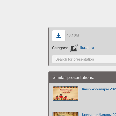
48.18M
Category:
literature
Similar presentations:
Книги-юбиляры 202
Книги – юбиляры 2