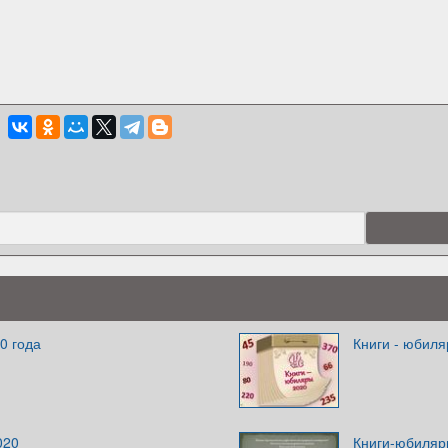
0 года
Книги - юбил
020
Книги-юбиляр