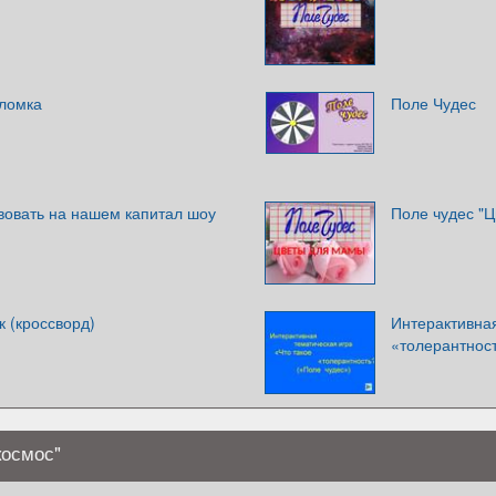
оломка
Поле Чудес
вовать на нашем капитал шоу
Поле чудес "
 (кроссворд)
Интерактивная
«толерантност
космос"