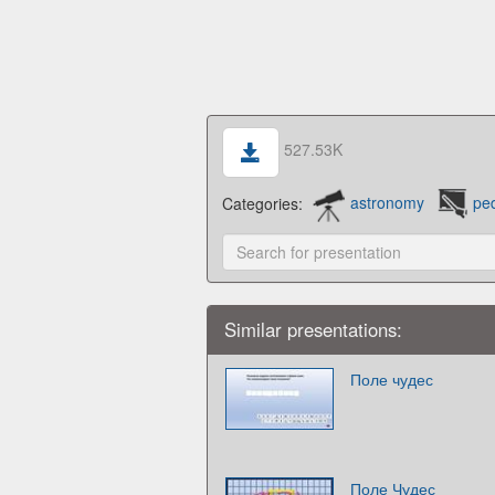
527.53K
Categories:
astronomy
pe
Similar presentations:
Поле чудес
Поле Чудес