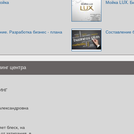
мойка
Мойка LUX. Б
ние. Разработка бизнес - плана
Составление 
инг центра
ИНГ
Александровна
ет блеск, на
от затирания, в