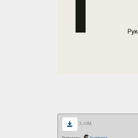
3.10M
Category:
business