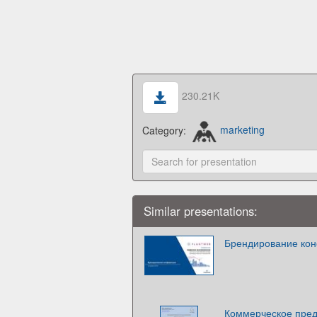
230.21K
Category:
marketing
Similar presentations:
Брендирование ко
Коммерческое пред