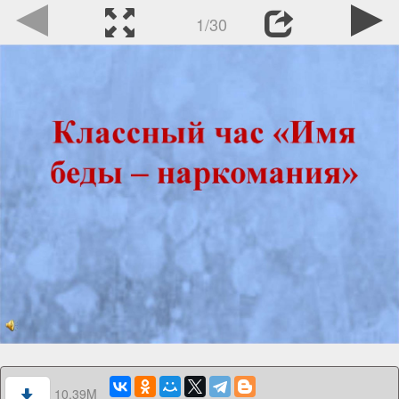
1/30
10.39M