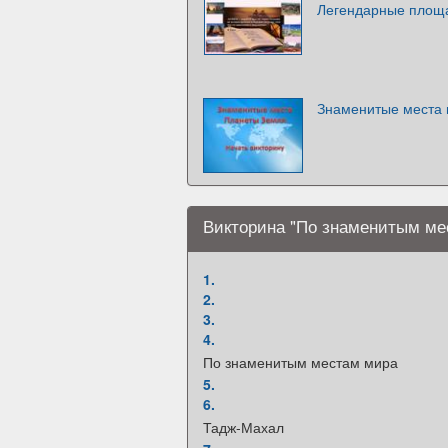
Легендарные площ
Знаменитые места 
Викторина "По знаменитым ме
1.
2.
3.
4.
По знаменитым местам мира
5.
6.
Тадж-Махал