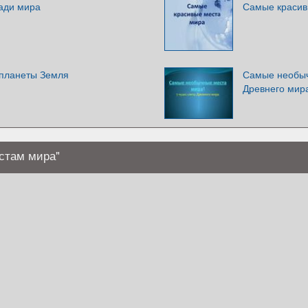
ади мира
Самые красив
планеты Земля
Самые необыч
Древнего мир
стам мира"