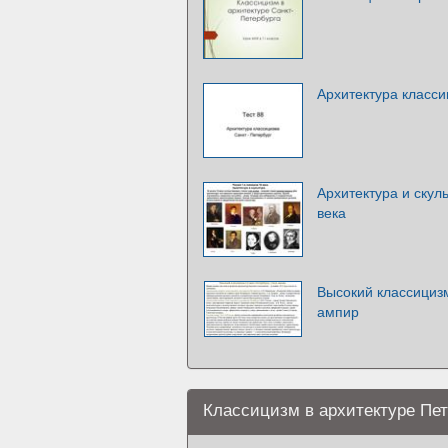
Архитектура класси
Архитектура и скул
века
Высокий классицизм
ампир
Классицизм в архитектуре Пет