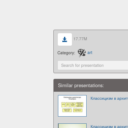
17.77M
Category:
art
Similar presentations:
Классицизм в архит
Классицизм в архит