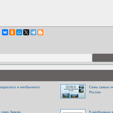
екрасного и необычного
Семь самых н
России
 озер Земли
5 необычных м