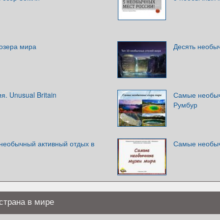
озера мира
Десять необы
. Unusual Britain
Самые необыч
Румбур
необычный активный отдых в
Самые необы
страна в мире