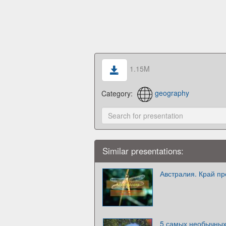
1.15M
Category:
geography
Similar presentations:
Австралия. Край пр
5 самых необычных