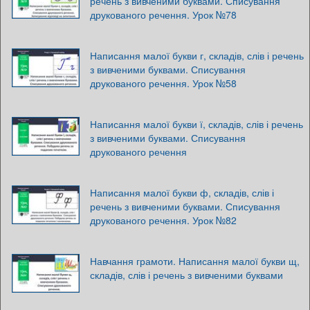
речень з вивченими буквами. Списування
друкованого речення. Урок №78
Написання малої букви г, складів, слів і речень
з вивченими буквами. Списування
друкованого речення. Урок №58
Написання малої букви ї, складів, слів і речень
з вивченими буквами. Списування
друкованого речення
Написання малої букви ф, складів, слів і
речень з вивченими буквами. Списування
друкованого речення. Урок №82
Навчання грамоти. Написання малої букви щ,
складів, слів і речень з вивченими буквами