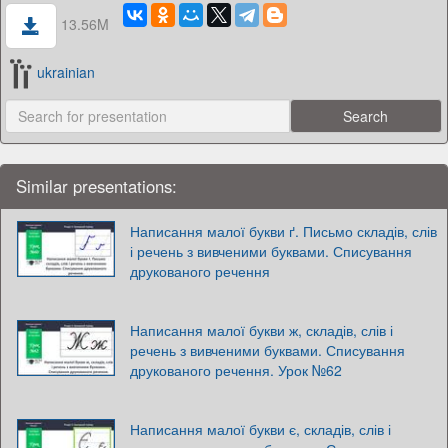
13.56M
ukrainian
Similar presentations:
Написання малої букви ґ. Письмо складів, слів
і речень з вивченими буквами. Списування
друкованого речення
Написання малої букви ж, складів, слів і
речень з вивченими буквами. Списування
друкованого речення. Урок №62
Написання малої букви є, складів, слів і