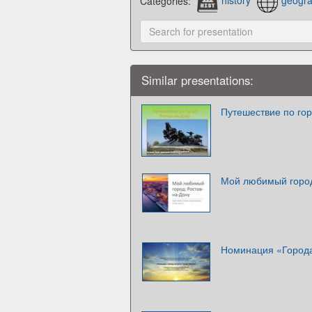
Categories:
history
geogr
Similar presentations:
Путешествие по гор
Мой любимый город
Номинация «Города