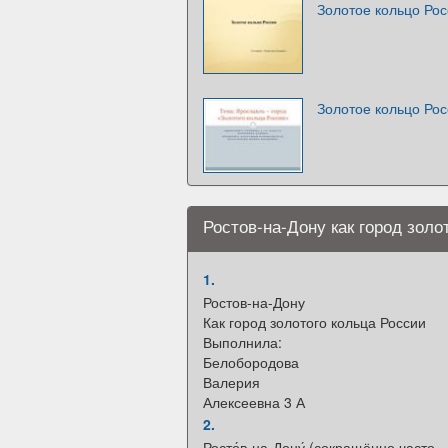
Золотое кольцо Ро
Золотое кольцо Рос
Ростов-на-Дону как город золо
1.
Ростов-на-Дону
Как город золотого кольца России
Выполнила:
Белобородова
Валерия
Алексеевна 3 А
2.
Росто́в-на-Дону́ (сокращённо част