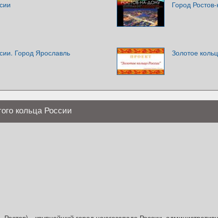
ссии
Город Ростов-
сии. Город Ярославль
Золотое кольц
того кольца России
о — Ростов)—крупнейший город наюгозападе России, администрати