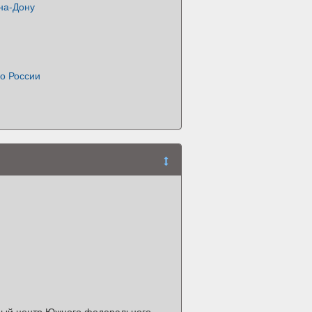
на-Дону
о России
вный центр Южного федерального