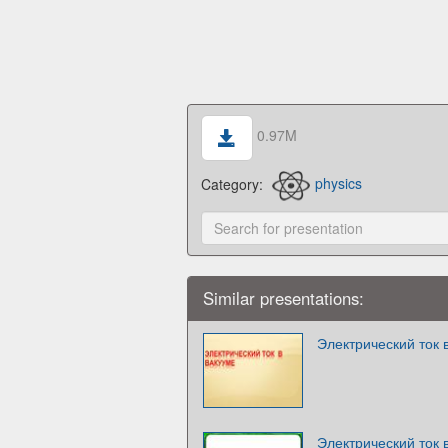
0.97M
Category:
physics
Similar presentations:
Электрический ток 
Электрический ток 