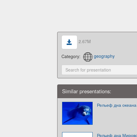
2.67M
Category:
geography
Similar presentations:
Рельеф дна океана
Рельеф дна Мирово