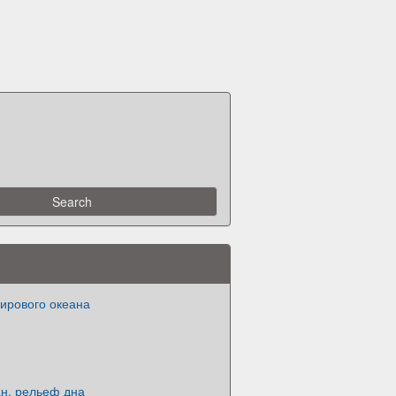
ирового океана
н, рельеф дна