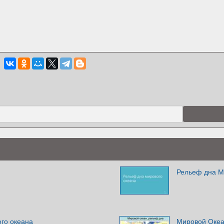
Рельеф дна М
го океана
Мировой Океа