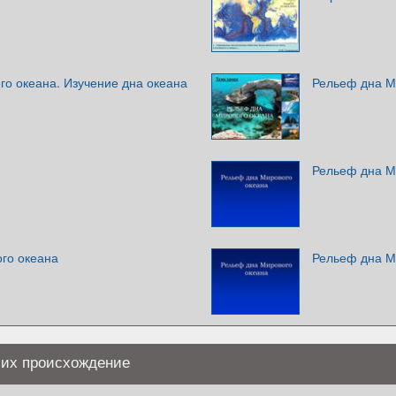
го океана. Изучение дна океана
Рельеф дна М
Рельеф дна М
го океана
Рельеф дна М
 их происхождение