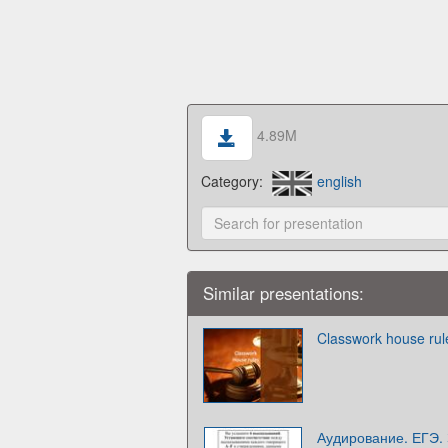
4.89M
Category:
english
Similar presentations:
Classwork house rul
Аудирование. ЕГЭ.