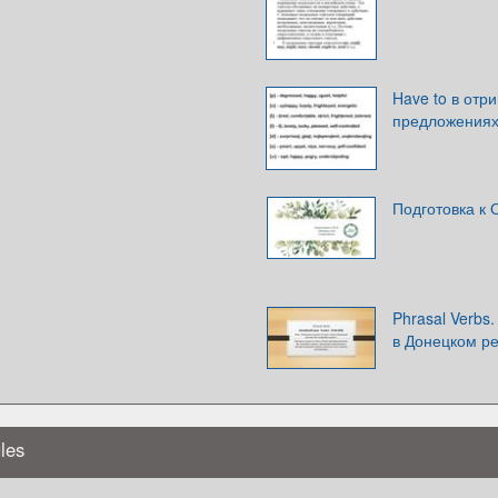
Have to в отр
предложения
Подготовка к О
Phrasal Verbs
в Донецком р
les