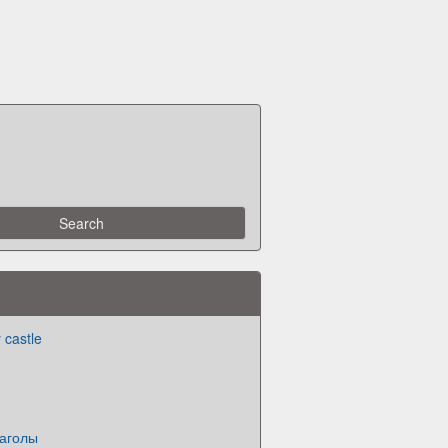
 castle
аголы