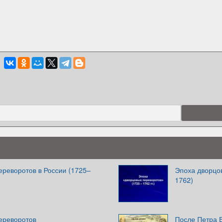
ереворотов в России (1725–
Эпоха дворцов
1762)
ереворотов
После Петра В