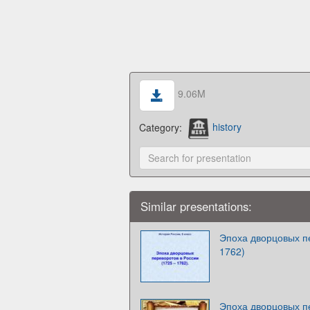
9.06M
Category:
history
Similar presentations:
Эпоха дворцовых п
1762)
Эпоха дворцовых п