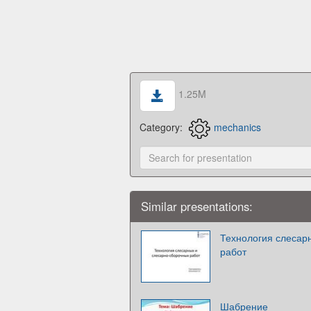
1.25M
Category:
mechanics
Similar presentations:
Технология слесар
работ
Шабрение