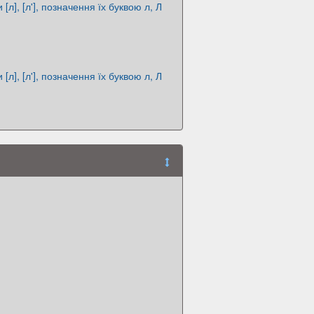
 [л], [л'], позначення їх буквою л, Л
 [л], [л'], позначення їх буквою л, Л