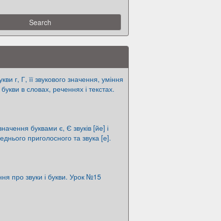
кви г, Г, її звукового значення, уміння
 букви в словах, реченнях і текстах.
значення буквами є, Є звуків [йе] і
еднього приголосного та звука [е].
ня про звуки і букви. Урок №15