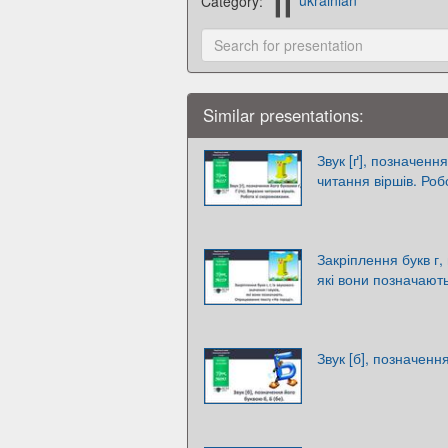
Category:
ukrainian
Similar presentations:
Звук [ґ], позначення
читання віршів. Роб
Закріплення букв г, 
які вони позначают
Звук [б], позначенн