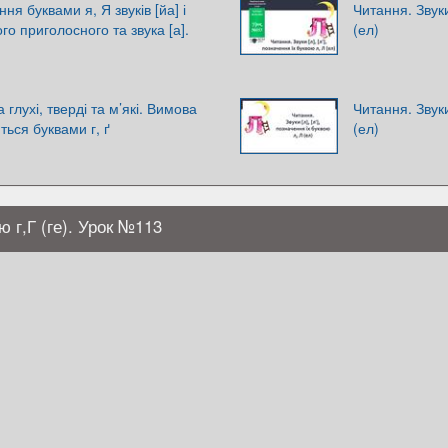
ня буквами я, Я звуків [йа] і
Читання. Звуки
го приголосного та звука [а].
(ел)
а глухі, тверді та м’які. Вимова
Читання. Звуки
ться буквами г, ґ
(ел)
ю г,Г (ге). Урок №113