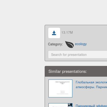
13.17M
Category:
ecology
Similar presentations:
Глобальная эколог
атмосферы. Парни
Парниковый эффек