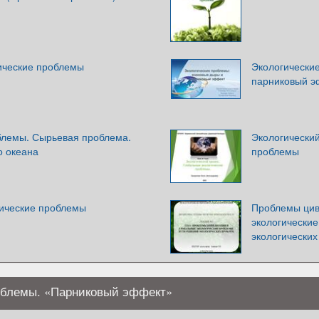
ические проблемы
Экологически
парниковый э
блемы. Сырьевая проблема.
Экологический
о океана
проблемы
ические проблемы
Проблемы цив
экологически
экологически
облемы. «Парниковый эффект»