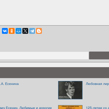
.А. Есенина
Любовная лири
вич Есенин. Любимые и дорогие
125-летие со 