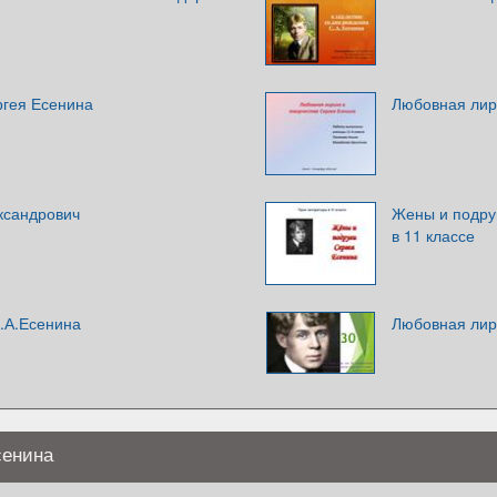
ргея Есенина
Любовная лир
ксандрович
Жены и подру
в 11 классе
.А.Есенина
Любовная лир
сенина