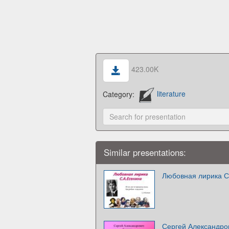
423.00K
Category:
literature
Similar presentations:
Любовная лирика С
Сергей Александро