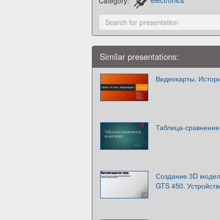
Category:
electronics
Similar presentations:
Видеокарты. Истор
Таблица-сравнение
Создание 3D моде
GTS 450. Устройств