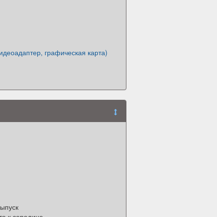
идеоадаптер, графическая карта)
выпуск
то к середине