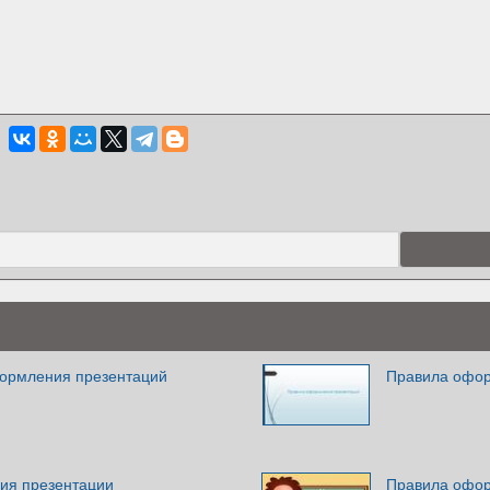
ормления презентаций
Правила офор
ия презентации
Правила офор