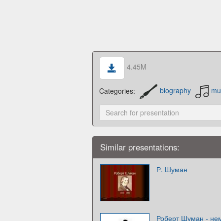
4.45M
Categories:
biography
mu
Similar presentations:
Р. Шуман
Роберт Шуман - не