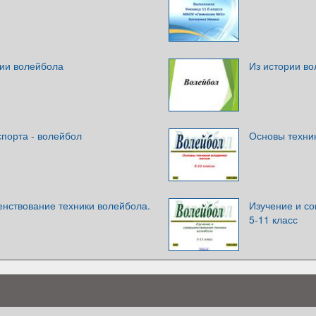
рии волейбола
Из истории в
порта - волейбол
Основы техни
енствование техники волейбола.
Изучение и с
5-11 класс