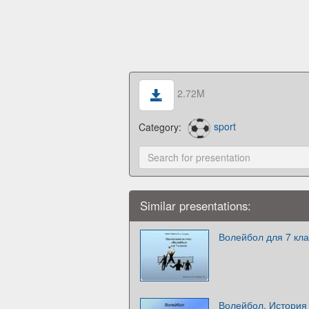
2.72M
Category:
sport
Similar presentations:
Волейбол для 7 кла
Волейбол. История