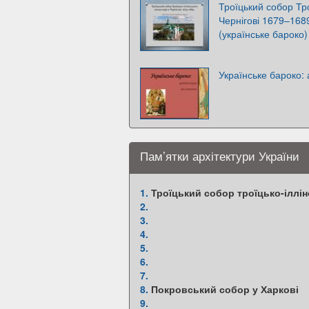
Троїцький собор Тр
Чернігові 1679–1689
(українське бароко)
Українське бароко: 
Пам’ятки архітектури України
1.
Троїцький собор троїцько-іллін
2.
3.
4.
5.
6.
7.
8.
Покровський собор у Харкові
9.