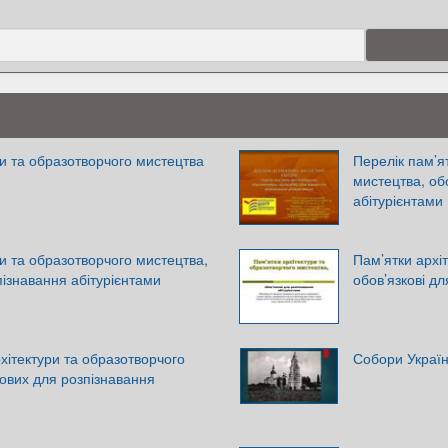
ри та образотворчого мистецтва
Перелік пам’я
мистецтва, об
абітурієнтами
ри та образотворчого мистецтва,
Пам’ятки архі
пізнавання абітурієнтами
обов’язкові д
хітектури та образотворчого
Собори Украї
кових для розпізнавання