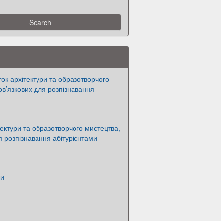
ток архітектури та образотворчого
ов’язкових для розпізнавання
тектури та образотворчого мистецтва,
ля розпізнавання абітурієнтами
ни