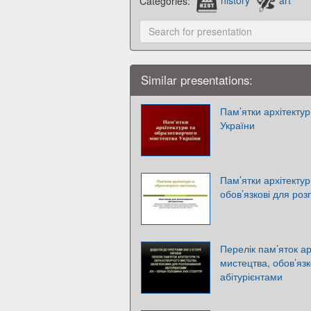
Categories:
history
art
Similar presentations:
Пам’ятки архітекту
України
Пам’ятки архітекту
обов’язкові для роз
Перелік пам’яток ар
мистецтва, обов’яз
абітурієнтами