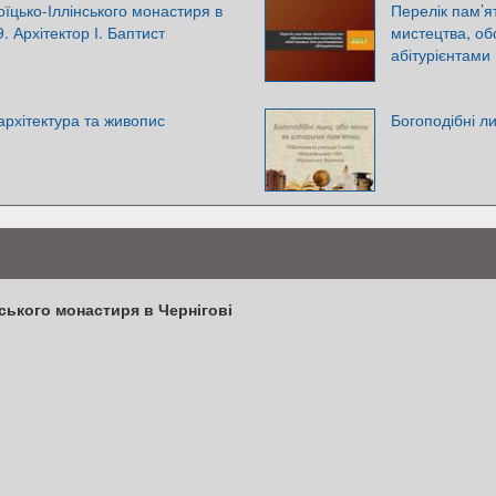
оїцько-Іллінського монастиря в
Перелік пам’я
. Архітектор І. Баптист
мистецтва, об
абітурієнтами
архітектура та живопис
Богоподібні ли
ського монастиря в Чернігові