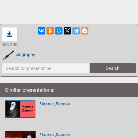
583.35K
biography
Similar presentations:
Чарльз Дарвин
Чарльз Дарвин