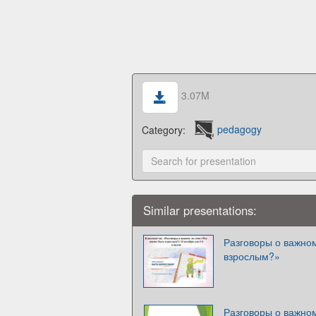
3.07M
Category:
pedagogy
Similar presentations:
Разговоры о важном
взрослым?»
Разговоры о важно