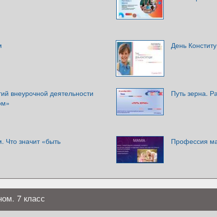
м
День Конститу
тий внеурочной деятельности
Путь зерна. Р
ом»
. Что значит «быть
Профессия ма
ном. 7 класс